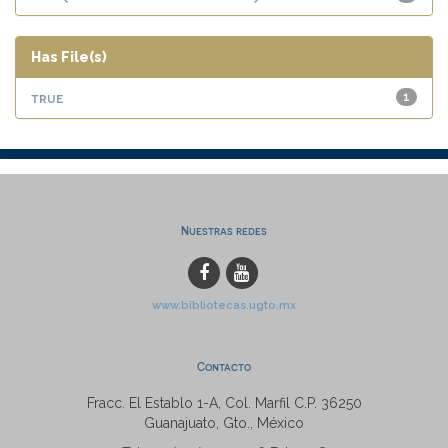
Has File(s)
true
1
Nuestras redes
www.bibliotecas.ugto.mx
Contacto
Fracc. El Establo 1-A, Col. Marfil C.P. 36250
Guanajuato, Gto., México