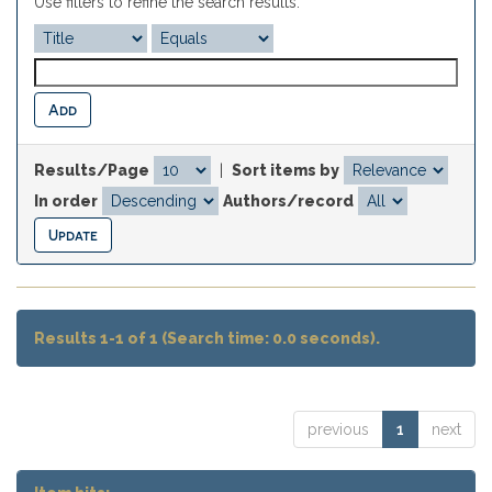
Use filters to refine the search results.
Results/Page
|
Sort items by
In order
Authors/record
Results 1-1 of 1 (Search time: 0.0 seconds).
previous
1
next