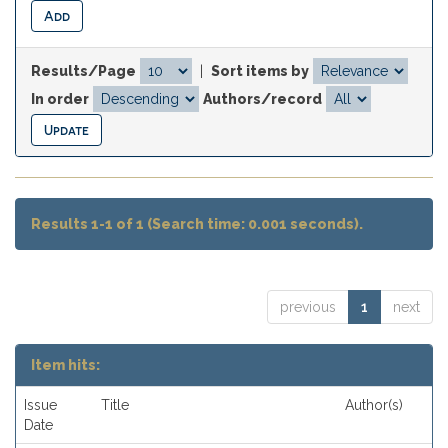
Results/Page
|
Sort items by
In order
Authors/record
Results 1-1 of 1 (Search time: 0.001 seconds).
previous
1
next
Item hits:
Issue
Title
Author(s)
Date