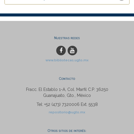
Nuestras redes
www.bibliotecas.ugto.mx
Contacto
Fracc. El Establo 1-A, Col. Marfil C.P. 36250
Guanajuato, Gto., México
Tel: +52 (473) 7320006 Ext. 5538
repositorio@ugto.mx
Otros sitios de interés: