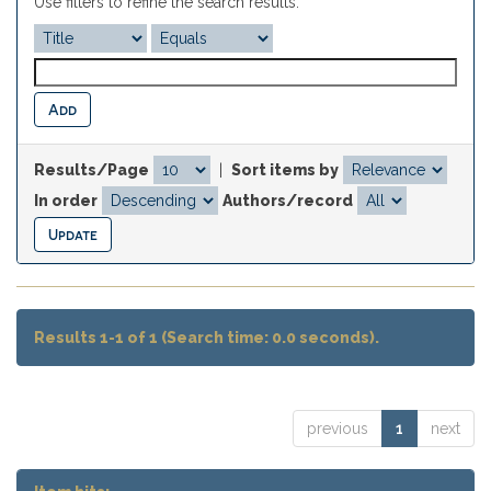
Use filters to refine the search results.
Results/Page
|
Sort items by
In order
Authors/record
Results 1-1 of 1 (Search time: 0.0 seconds).
previous
1
next