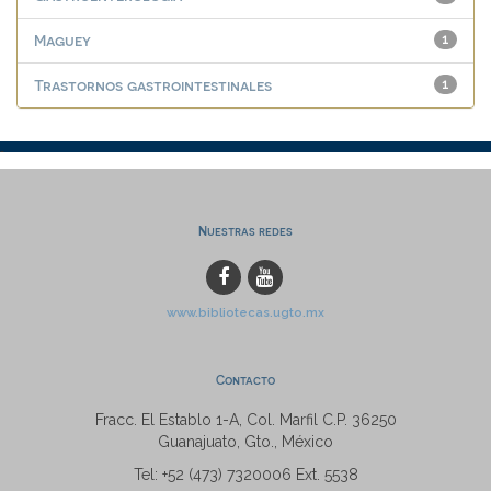
Maguey
1
Trastornos gastrointestinales
1
Nuestras redes
www.bibliotecas.ugto.mx
Contacto
Fracc. El Establo 1-A, Col. Marfil C.P. 36250
Guanajuato, Gto., México
Tel: +52 (473) 7320006 Ext. 5538