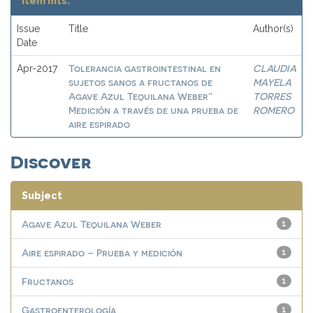
Item hits:
Issue
Title
Author(s)
Date
Tolerancia gastrointestinal en
CLAUDIA
Apr-2017
sujetos sanos a fructanos de
MAYELA
Agave Azul Tequilana Weber”
TORRES
Medición a través de una prueba de
ROMERO
aire espirado
Discover
Subject
Agave Azul Tequilana Weber
1
Aire espirado – Prueba y medición
1
Fructanos
1
Gastroenterología
1