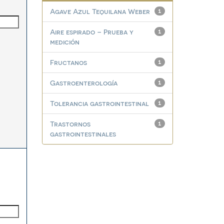
Agave Azul Tequilana Weber
1
Aire espirado – Prueba y
1
medición
Fructanos
1
Gastroenterología
1
Tolerancia gastrointestinal
1
Trastornos
1
gastrointestinales