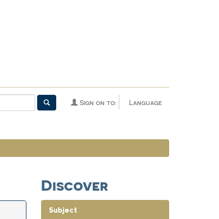
Sign on to:
Language
Discover
Subject