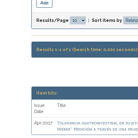
Results/Page
|
Sort items by
Results 1-1 of 1 (Search time: 0.001 seconds)
Item hits:
Issue
Title
Date
Tolerancia gastrointestinal en suje
Apr-2017
Weber” Medición a través de una prueb