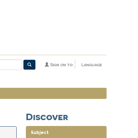
Sign on to:
Language
Discover
Subject