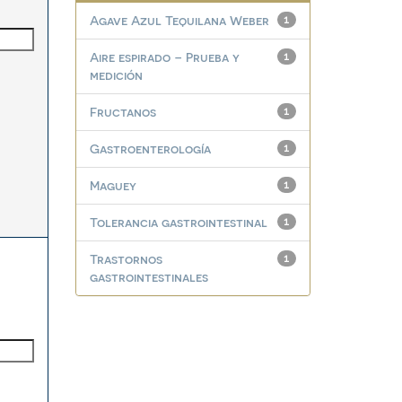
Agave Azul Tequilana Weber
1
Aire espirado – Prueba y
1
medición
Fructanos
1
Gastroenterología
1
Maguey
1
Tolerancia gastrointestinal
1
Trastornos
1
gastrointestinales