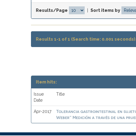
Results/Page
|
Sort items by
Results 1-1 of 1 (Search time: 0.001 seconds)
Item hits:
Issue
Title
Date
Tolerancia gastrointestinal en suje
Apr-2017
Weber” Medición a través de una prueb