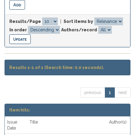
Results/Page
|
Sort items by
In order
Authors/record
Results 1-1 of 1 (Search time: 0.0 seconds).
previous
1
next
Item hits:
Issue
Title
Author(s)
Date