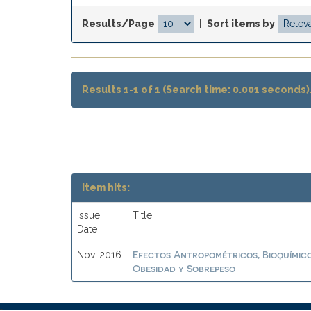
Results/Page
|
Sort items by
Results 1-1 of 1 (Search time: 0.001 seconds)
Item hits:
Issue
Title
Date
Efectos Antropométricos, Bioquímicos
Nov-2016
Obesidad y Sobrepeso