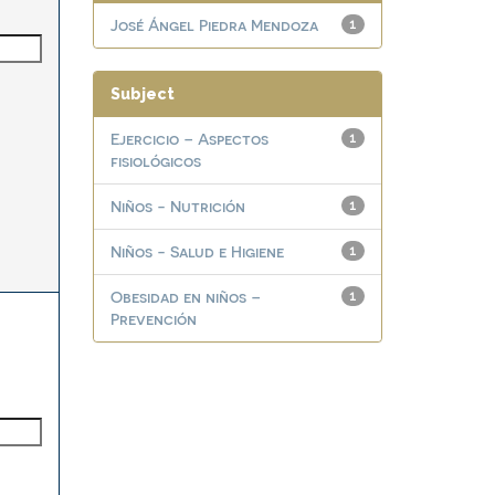
José Ángel Piedra Mendoza
1
Subject
Ejercicio – Aspectos
1
fisiológicos
Niños - Nutrición
1
Niños - Salud e Higiene
1
Obesidad en niños –
1
Prevención