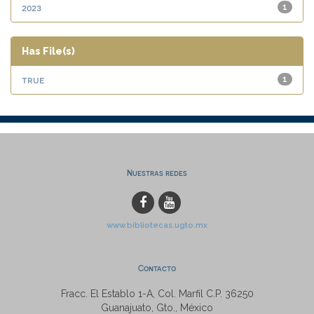
2023
1
Has File(s)
true
1
Nuestras redes
www.bibliotecas.ugto.mx
Contacto
Fracc. El Establo 1-A, Col. Marfil C.P. 36250
Guanajuato, Gto., México