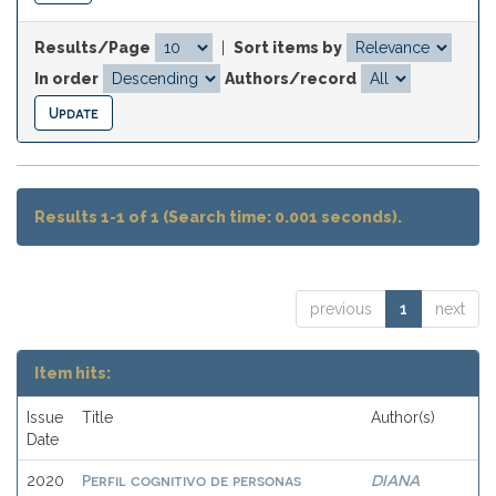
Results/Page
|
Sort items by
In order
Authors/record
Results 1-1 of 1 (Search time: 0.001 seconds).
previous
1
next
Item hits:
Issue
Title
Author(s)
Date
Perfil cognitivo de personas
DIANA
2020