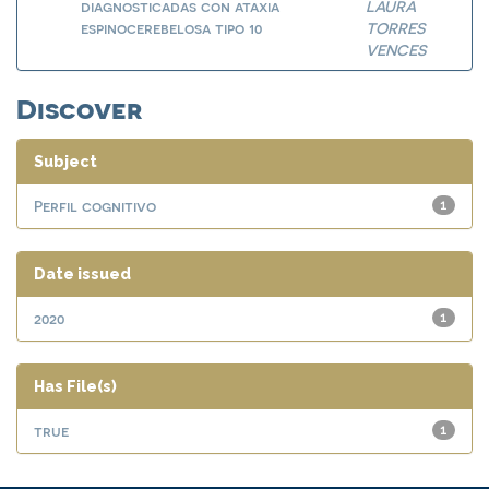
diagnosticadas con ataxia
LAURA
espinocerebelosa tipo 10
TORRES
VENCES
Discover
Subject
Perfil cognitivo
1
Date issued
2020
1
Has File(s)
true
1