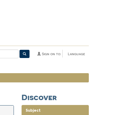
Sign on to:
Language
Discover
Subject