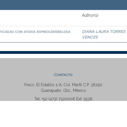
Author(s)
ticadas con ataxia espinocerebelosa
DIANA LAURA TORRES
VENCES
Contacto
Fracc. El Establo 1-A, Col. Marfil C.P. 36250
Guanajuato, Gto., México
Tel: +52 (473) 7320006 Ext. 5538
repositorio@ugto.mx