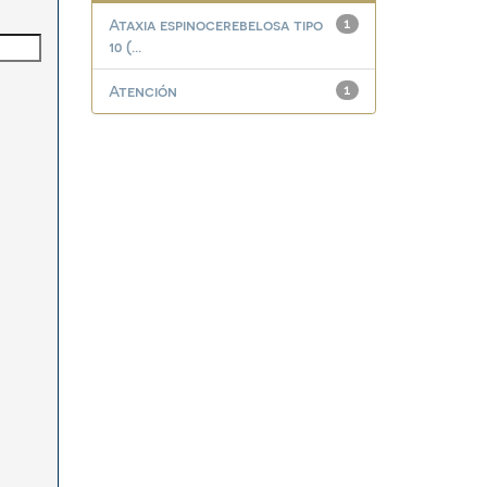
Ataxia espinocerebelosa tipo
1
10 (...
Atención
1