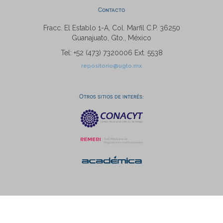
Contacto
Fracc. El Establo 1-A, Col. Marfil C.P. 36250
Guanajuato, Gto., México
Tel: +52 (473) 7320006 Ext. 5538
repositorio@ugto.mx
Otros sitios de interés: