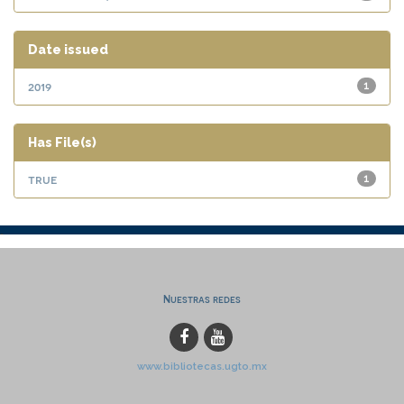
Date issued
2019
1
Has File(s)
true
1
Nuestras redes
www.bibliotecas.ugto.mx