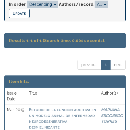
In order
Authors/record
Results 1-1 of 1 (Search time: 0.001 seconds).
previous
1
next
Item hits:
Issue
Title
Author(s)
Date
Estudio de la función auditiva en
MARIANA
Mar-2019
un modelo animal de enfermedad
ESCOBEDO
neurodegenerativa
TORRES
desmielinizante