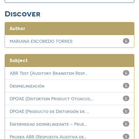
Discover
Author
MARIANA ESCOBEDO TORRES
1
Subject
ABR Test (Auditory Brainstem Resp...
1
Desmielinización
1
DPOAE (Distortion Product Otoacus...
1
DPOAE (Producto de Distorsión de ...
1
Enfermedad desmielinizante – Prue...
1
Prueba ABR (Respuesta Auditiva de...
1