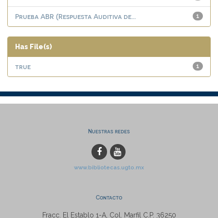
Prueba ABR (Respuesta Auditiva de...
1
Has File(s)
true
1
Nuestras redes
www.bibliotecas.ugto.mx
Contacto
Fracc. El Establo 1-A, Col. Marfil C.P. 36250