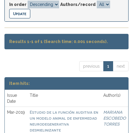
In order
Authors/record
Results 1-1 of 1 (Search time: 0.001 seconds).
previous
1
next
Item hits:
Issue
Title
Author(s)
Date
Estudio de la función auditiva en
MARIANA
Mar-2019
un modelo animal de enfermedad
ESCOBEDO
neurodegenerativa
TORRES
desmielinizante