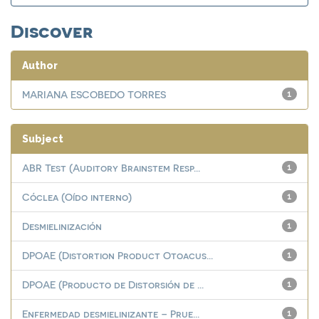
Discover
Author
MARIANA ESCOBEDO TORRES
1
Subject
ABR Test (Auditory Brainstem Resp...
1
Cóclea (Oído interno)
1
Desmielinización
1
DPOAE (Distortion Product Otoacus...
1
DPOAE (Producto de Distorsión de ...
1
Enfermedad desmielinizante – Prue...
1