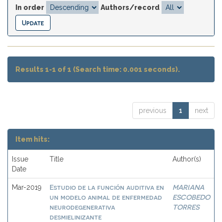
In order
Authors/record
Results 1-1 of 1 (Search time: 0.001 seconds).
previous
1
next
Item hits:
Issue
Title
Author(s)
Date
Estudio de la función auditiva en
MARIANA
Mar-2019
un modelo animal de enfermedad
ESCOBEDO
neurodegenerativa
TORRES
desmielinizante