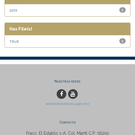
2019
1
Has File(s)
true
1
Nuestras redes
www.bibliotecas.ugto.mx
Contacto
Fracc. El Establo 1-A, Col. Marfil C.P. 36250