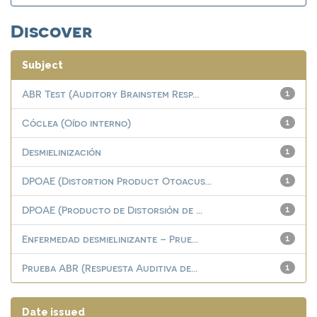
Discover
Subject
ABR Test (Auditory Brainstem Resp...
1
Cóclea (Oído interno)
1
Desmielinización
1
DPOAE (Distortion Product Otoacus...
1
DPOAE (Producto de Distorsión de ...
1
Enfermedad desmielinizante – Prue...
1
Prueba ABR (Respuesta Auditiva de...
1
Date issued