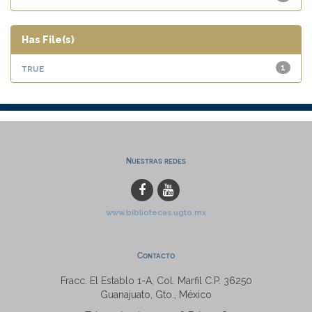
Has File(s)
true
1
Nuestras redes
www.bibliotecas.ugto.mx
Contacto
Fracc. El Establo 1-A, Col. Marfil C.P. 36250
Guanajuato, Gto., México