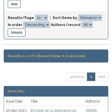
Results/Page
|
Sort items by
In order
Authors/record
Results 1-1 of 1 (Search time: 0.0 seconds).
previous
1
next
Item hits:
Issue Date
Title
Author(s)
Estudio de la respuesta de
ISRAEL
25-Apr-2023