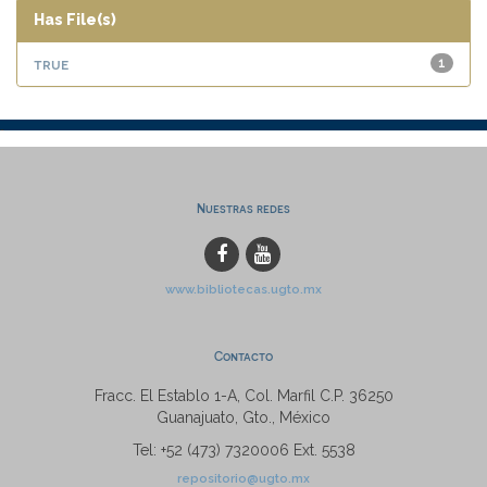
Has File(s)
true
1
Nuestras redes
www.bibliotecas.ugto.mx
Contacto
Fracc. El Establo 1-A, Col. Marfil C.P. 36250
Guanajuato, Gto., México
Tel: +52 (473) 7320006 Ext. 5538
repositorio@ugto.mx