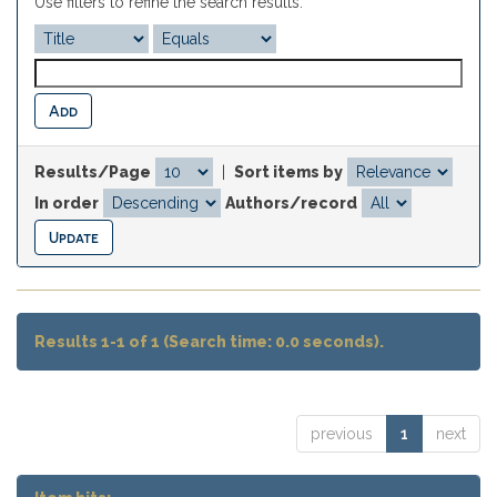
Use filters to refine the search results.
Results/Page
|
Sort items by
In order
Authors/record
Results 1-1 of 1 (Search time: 0.0 seconds).
previous
1
next