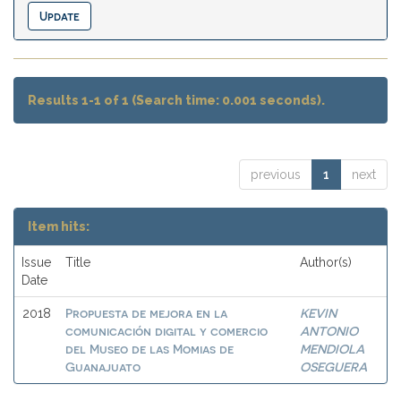
Results 1-1 of 1 (Search time: 0.001 seconds).
previous
1
next
Item hits:
Issue
Title
Author(s)
Date
Propuesta de mejora en la
KEVIN
2018
comunicación digital y comercio
ANTONIO
del Museo de las Momias de
MENDIOLA
Guanajuato
OSEGUERA