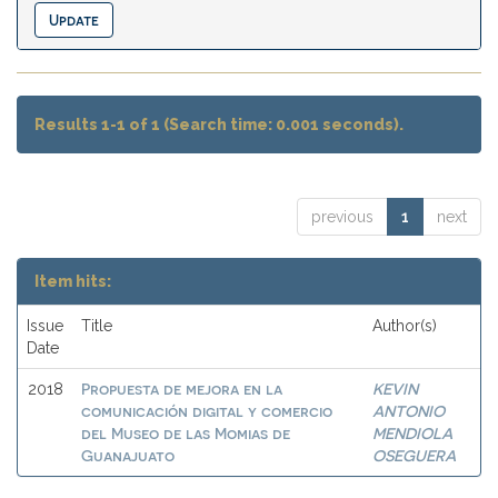
Results 1-1 of 1 (Search time: 0.001 seconds).
previous
1
next
Item hits:
Issue
Title
Author(s)
Date
Propuesta de mejora en la
KEVIN
2018
comunicación digital y comercio
ANTONIO
del Museo de las Momias de
MENDIOLA
Guanajuato
OSEGUERA