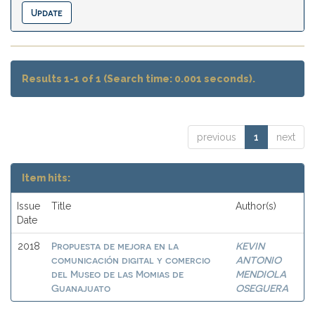
Results 1-1 of 1 (Search time: 0.001 seconds).
previous
1
next
Item hits:
Issue
Title
Author(s)
Date
Propuesta de mejora en la
KEVIN
2018
comunicación digital y comercio
ANTONIO
del Museo de las Momias de
MENDIOLA
Guanajuato
OSEGUERA