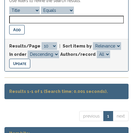
Use filters to refine the search results.
Results/Page
|
Sort items by
In order
Authors/record
Results 1-1 of 1 (Search time: 0.001 seconds).
previous
1
next