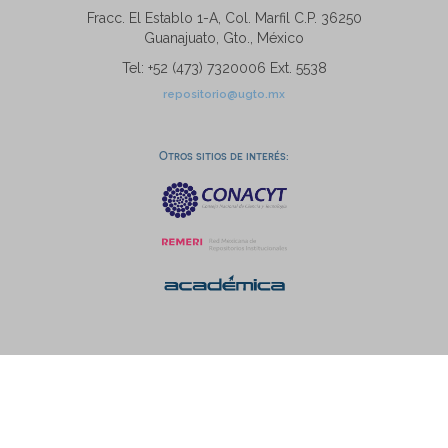
Fracc. El Establo 1-A, Col. Marfil C.P. 36250
Guanajuato, Gto., México
Tel: +52 (473) 7320006 Ext. 5538
repositorio@ugto.mx
Otros sitios de interés: