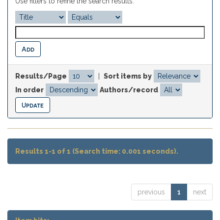
Use filters to refine the search results.
Results/Page
|
Sort items by
In order
Authors/record
Results 1-1 of 1 (Search time: 0.001 seconds).
previous
1
next