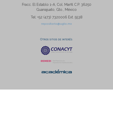
Fracc. El Establo 1-A, Col. Marfil C.P. 36250
Guanajuato, Gto., México
Tel: +52 (473) 7320006 Ext. 5538
repositorio@ugto.mx
Otros sitios de interés: