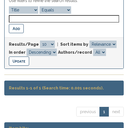
Use filters to refine the search results.
Results/Page
|
Sort items by
In order
Authors/record
Results 1-1 of 1 (Search time: 0.001 seconds).
previous
1
next