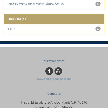
Cibernética de México. Área de So...
1
Has File(s)
true
1
Nuestras redes
www.bibliotecas.ugto.mx
Contacto
Fracc. El Establo 1-A, Col. Marfil C.P. 36250
Guanajuato, Gto., México