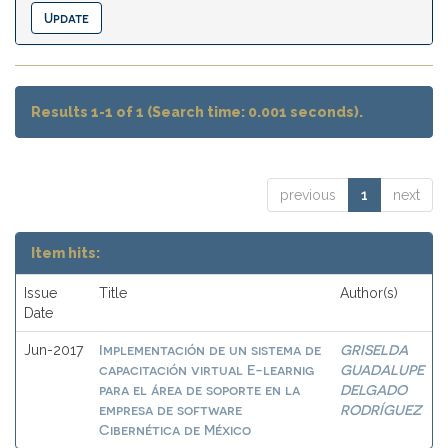
Results 1-1 of 1 (Search time: 0.001 seconds).
previous
1
next
Item hits:
Issue
Title
Author(s)
Date
Implementación de un sistema de
GRISELDA
Jun-2017
capacitación virtual E-learnig
GUADALUPE
para el área de soporte en la
DELGADO
empresa de software
RODRÍGUEZ
Cibernética de México