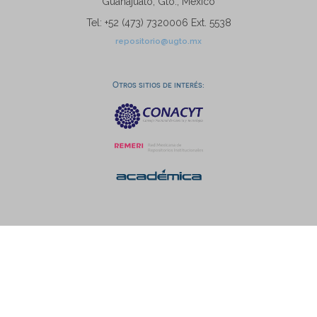
Guanajuato, Gto., México
Tel: +52 (473) 7320006 Ext. 5538
repositorio@ugto.mx
Otros sitios de interés: