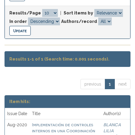
Results/Page
|
Sort items by
In order
Authors/record
Results 1-1 of 1 (Search time: 0.001 seconds).
previous
1
next
Item hits:
Issue Date
Title
Author(s)
Implementación de controles
BLANCA
Aug-2020
internos en una Coordinación
LILIA