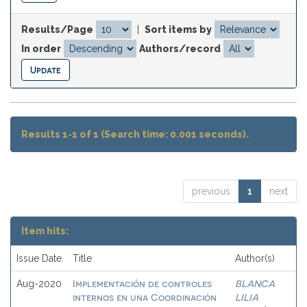
Results/Page
|
Sort items by
In order
Authors/record
Results 1-1 of 1 (Search time: 0.001 seconds).
previous
1
next
Item hits:
Issue Date
Title
Author(s)
Implementación de controles
BLANCA
Aug-2020
internos en una Coordinación
LILIA