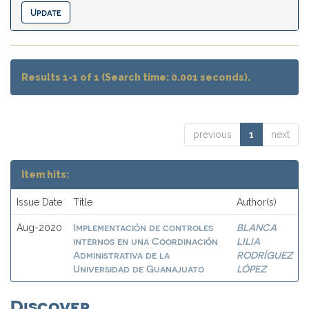
Results 1-1 of 1 (Search time: 0.001 seconds).
previous
1
next
Item hits:
Issue Date
Title
Author(s)
Implementación de controles
BLANCA
Aug-2020
internos en una Coordinación
LILIA
Administrativa de la
RODRÍGUEZ
Universidad de Guanajuato
LÓPEZ
Discover