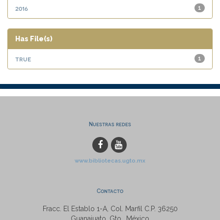
2016
1
Has File(s)
true
1
Nuestras redes
www.bibliotecas.ugto.mx
Contacto
Fracc. El Establo 1-A, Col. Marfil C.P. 36250
Guanajuato, Gto., México