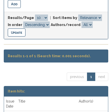
Results/Page
|
Sort items by
In order
Authors/record
Results 1-1 of 1 (Search time: 0.001 seconds).
previous
1
next
Item hits:
Issue
Title
Author(s)
Date