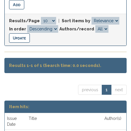
Results/Page
|
Sort items by
In order
Authors/record
Results 1-1 of 1 (Search time: 0.0 seconds).
previous
1
next
Item hits:
Issue
Title
Author(s)
Date