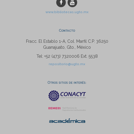
www.bibliotecas.ugto.mx
Contacto
Fracc. El Establo 1-A, Col. Marfil C.P. 36250
Guanajuato, Gto., México
Tel: +52 (473) 7320006 Ext. 5538
repositorio@ugto.mx
Otros sitios de interés: