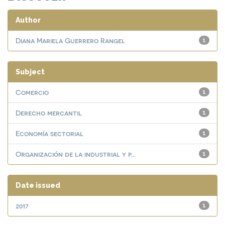
Author
Diana Mariela Guerrero Rangel
1
Subject
Comercio
1
Derecho mercantil
1
Economía sectorial
1
Organización de la industrial y p...
1
Date issued
2017
1