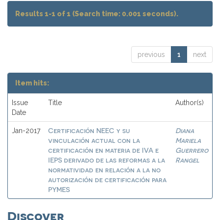
Results 1-1 of 1 (Search time: 0.001 seconds).
previous
1
next
Item hits:
Issue
Title
Author(s)
Date
Certificación NEEC y su
Diana
Jan-2017
vinculación actual con la
Mariela
certificación en materia de IVA e
Guerrero
IEPS derivado de las reformas a la
Rangel
normatividad en relación a la no
autorización de certificación para
PYMES
Discover