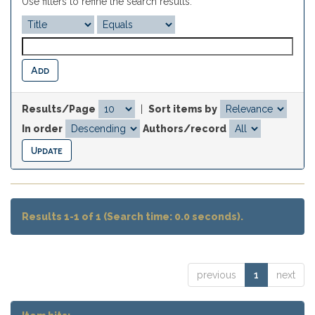
Use filters to refine the search results.
Results/Page
|
Sort items by
In order
Authors/record
Results 1-1 of 1 (Search time: 0.0 seconds).
previous
1
next