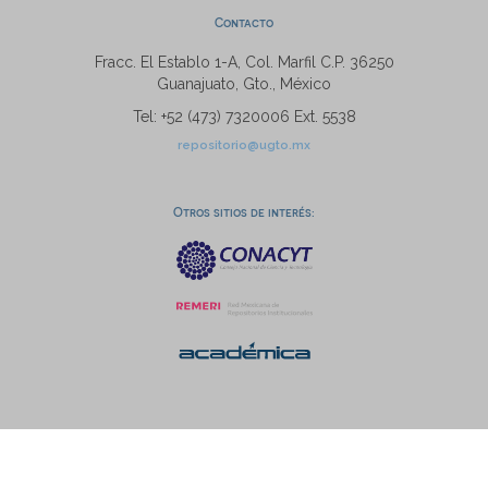
Contacto
Fracc. El Establo 1-A, Col. Marfil C.P. 36250
Guanajuato, Gto., México
Tel: +52 (473) 7320006 Ext. 5538
repositorio@ugto.mx
Otros sitios de interés: