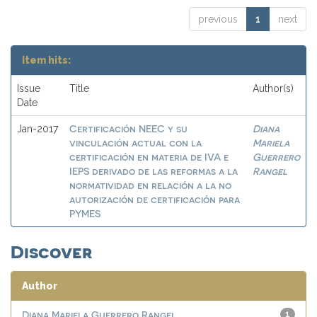
previous
1
next
Item hits:
Issue
Title
Author(s)
Date
Certificación NEEC y su
Diana
Jan-2017
vinculación actual con la
Mariela
certificación en materia de IVA e
Guerrero
IEPS derivado de las reformas a la
Rangel
normatividad en relación a la no
autorización de certificación para
PYMES
Discover
Author
Diana Mariela Guerrero Rangel
1