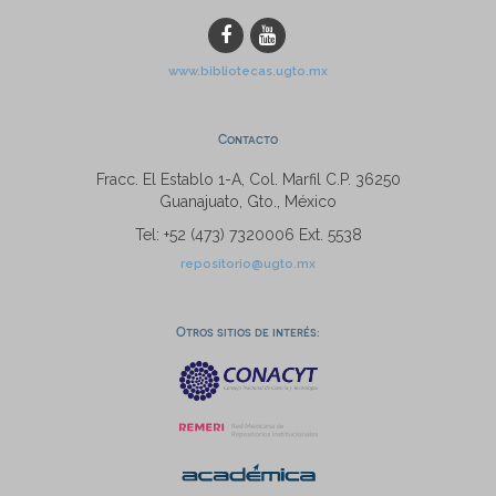
www.bibliotecas.ugto.mx
Contacto
Fracc. El Establo 1-A, Col. Marfil C.P. 36250
Guanajuato, Gto., México
Tel: +52 (473) 7320006 Ext. 5538
repositorio@ugto.mx
Otros sitios de interés: