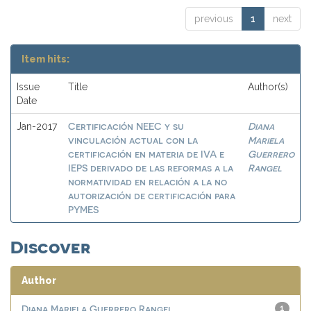
previous
1
next
Item hits:
Issue
Title
Author(s)
Date
Certificación NEEC y su
Diana
Jan-2017
vinculación actual con la
Mariela
certificación en materia de IVA e
Guerrero
IEPS derivado de las reformas a la
Rangel
normatividad en relación a la no
autorización de certificación para
PYMES
Discover
Author
Diana Mariela Guerrero Rangel
1