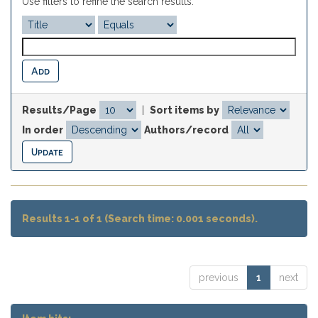
Use filters to refine the search results.
Results/Page
|
Sort items by
In order
Authors/record
Results 1-1 of 1 (Search time: 0.001 seconds).
previous
1
next