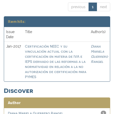
previous
1
next
Item hits:
Issue
Title
Author(s)
Date
Certificación NEEC y su
Diana
Jan-2017
vinculación actual con la
Mariela
certificación en materia de IVA e
Guerrero
IEPS derivado de las reformas a la
Rangel
normatividad en relación a la no
autorización de certificación para
PYMES
Discover
Author
Diana Mariela Guerrero Rangel
1