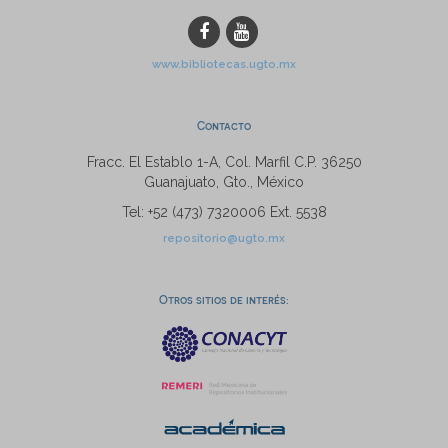
www.bibliotecas.ugto.mx
Contacto
Fracc. El Establo 1-A, Col. Marfil C.P. 36250
Guanajuato, Gto., México
Tel: +52 (473) 7320006 Ext. 5538
repositorio@ugto.mx
Otros sitios de interés: