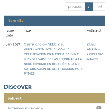
previous
1
next
Item hits:
Issue
Title
Author(s)
Date
Certificación NEEC y su
Diana
Jan-2017
vinculación actual con la
Mariela
certificación en materia de IVA e
Guerrero
IEPS derivado de las reformas a la
Rangel
normatividad en relación a la no
autorización de certificación para
PYMES
Discover
Subject
Actividad económica
1