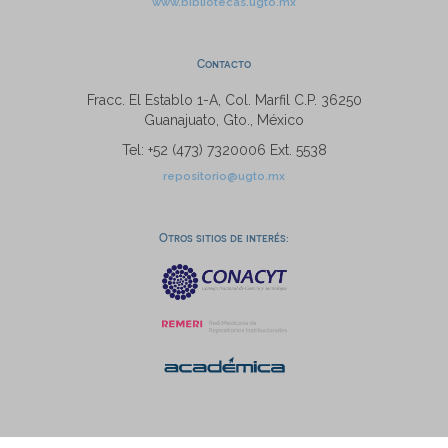
www.bibliotecas.ugto.mx
Contacto
Fracc. El Establo 1-A, Col. Marfil C.P. 36250
Guanajuato, Gto., México
Tel: +52 (473) 7320006 Ext. 5538
repositorio@ugto.mx
Otros sitios de interés: