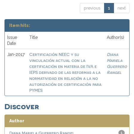
previous
1
next
Item hits:
Issue
Title
Author(s)
Date
Certificación NEEC y su
Diana
Jan-2017
vinculación actual con la
Mariela
certificación en materia de IVA e
Guerrero
IEPS derivado de las reformas a la
Rangel
normatividad en relación a la no
autorización de certificación para
PYMES
Discover
Author
Diana Mariela Guerrero Rangel
1