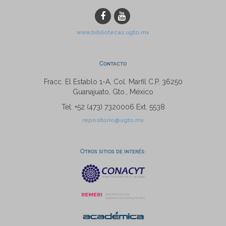
www.bibliotecas.ugto.mx
Contacto
Fracc. El Establo 1-A, Col. Marfil C.P. 36250
Guanajuato, Gto., México
Tel: +52 (473) 7320006 Ext. 5538
repositorio@ugto.mx
Otros sitios de interés: