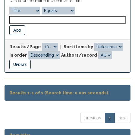
Use filters to refine the search results.
Results/Page
|
Sort items by
In order
Authors/record
Results 1-1 of 1 (Search time: 0.001 seconds).
previous
1
next