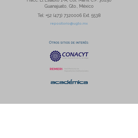
Fracc. El Establo 1-A, Col. Marfil C.P. 36250
Guanajuato, Gto., México
Tel: +52 (473) 7320006 Ext. 5538
repositorio@ugto.mx
Otros sitios de interés: