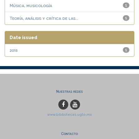
Música, musicología
1
Teoría, análisis y crítica de las...
1
Date issued
2015
1
Nuestras redes
www.bibliotecas.ugto.mx
Contacto