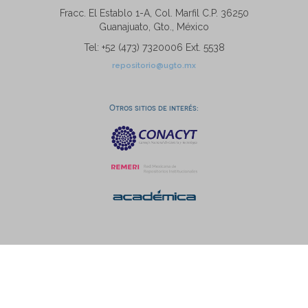
Fracc. El Establo 1-A, Col. Marfil C.P. 36250
Guanajuato, Gto., México
Tel: +52 (473) 7320006 Ext. 5538
repositorio@ugto.mx
Otros sitios de interés: