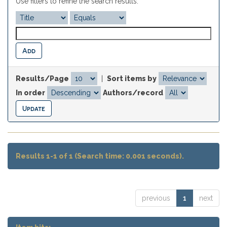
Use filters to refine the search results.
Results/Page
|
Sort items by
In order
Authors/record
Results 1-1 of 1 (Search time: 0.001 seconds).
previous
1
next