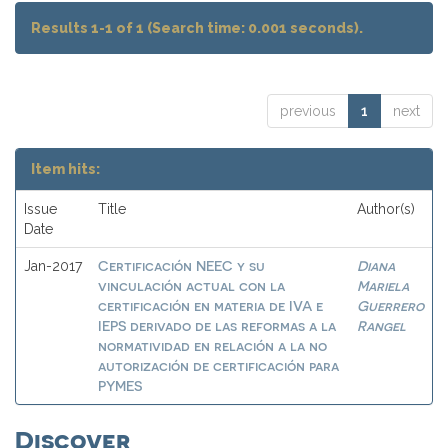
Results 1-1 of 1 (Search time: 0.001 seconds).
previous
1
next
Item hits:
Issue
Title
Author(s)
Date
Certificación NEEC y su
Diana
Jan-2017
vinculación actual con la
Mariela
certificación en materia de IVA e
Guerrero
IEPS derivado de las reformas a la
Rangel
normatividad en relación a la no
autorización de certificación para
PYMES
Discover