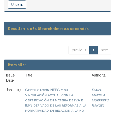
Results 1-1 of 1 (Search time: 0.0 seconds).
previous
1
next
Item hits:
Issue
Title
Author(s)
Date
Certificación NEEC y su
Diana
Jan-2017
vinculación actual con la
Mariela
certificación en materia de IVA e
Guerrero
IEPS derivado de las reformas a la
Rangel
normatividad en relación a la no