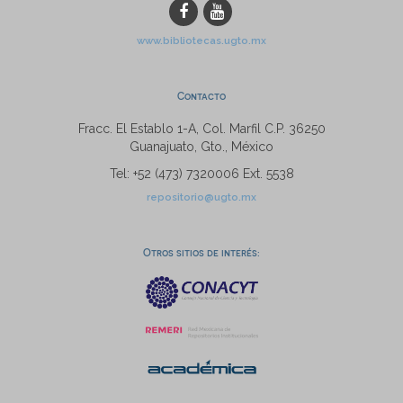
www.bibliotecas.ugto.mx
Contacto
Fracc. El Establo 1-A, Col. Marfil C.P. 36250
Guanajuato, Gto., México
Tel: +52 (473) 7320006 Ext. 5538
repositorio@ugto.mx
Otros sitios de interés: