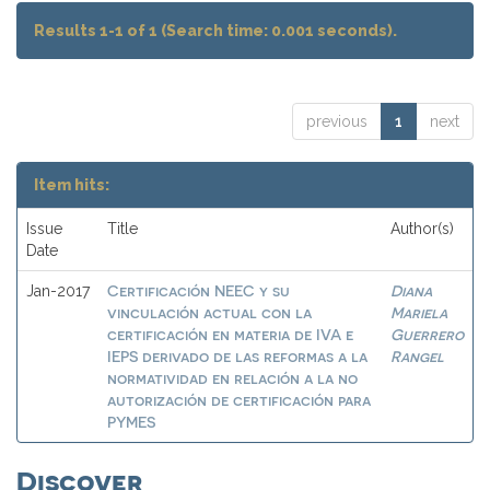
Results 1-1 of 1 (Search time: 0.001 seconds).
previous
1
next
Item hits:
Issue
Title
Author(s)
Date
Certificación NEEC y su
Diana
Jan-2017
vinculación actual con la
Mariela
certificación en materia de IVA e
Guerrero
IEPS derivado de las reformas a la
Rangel
normatividad en relación a la no
autorización de certificación para
PYMES
Discover