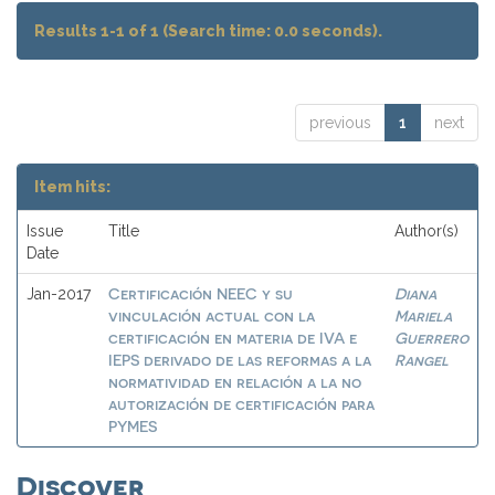
Results 1-1 of 1 (Search time: 0.0 seconds).
previous
1
next
Item hits:
Issue
Title
Author(s)
Date
Certificación NEEC y su
Diana
Jan-2017
vinculación actual con la
Mariela
certificación en materia de IVA e
Guerrero
IEPS derivado de las reformas a la
Rangel
normatividad en relación a la no
autorización de certificación para
PYMES
Discover