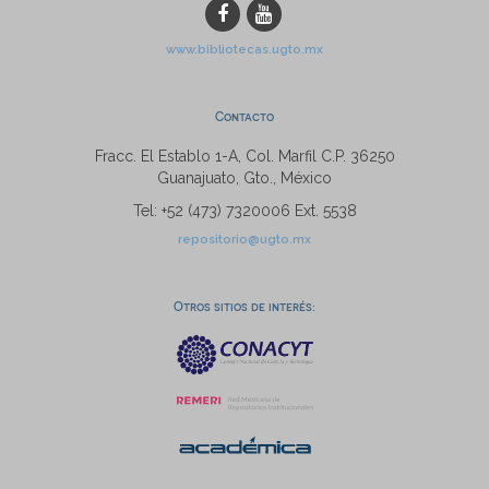
www.bibliotecas.ugto.mx
Contacto
Fracc. El Establo 1-A, Col. Marfil C.P. 36250
Guanajuato, Gto., México
Tel: +52 (473) 7320006 Ext. 5538
repositorio@ugto.mx
Otros sitios de interés: