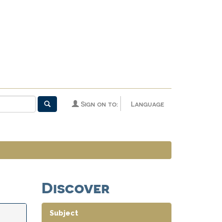
Sign on to:
Language
Discover
Subject