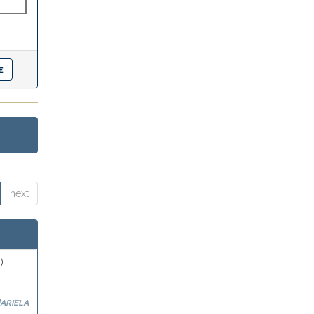
next
)
ariela