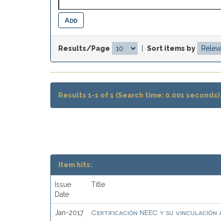
Results/Page
|
Sort items by
Results 1-1 of 1 (Search time: 0.001 seconds)
Item hits:
Issue
Title
Date
Certificación NEEC y su vinculación a
Jan-2017