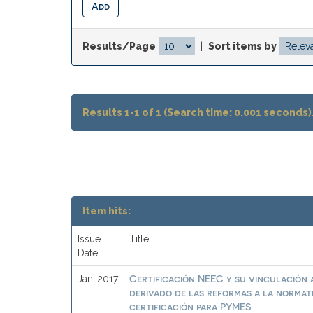
Results/Page
|
Sort items by
Results 1-1 of 1 (Search time: 0.001 seconds)
Item hits:
Issue
Title
Date
Certificación NEEC y su vinculación a
Jan-2017
derivado de las reformas a la normat
certificación para PYMES