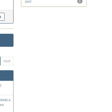
2017
1
next
)
ariela
ro