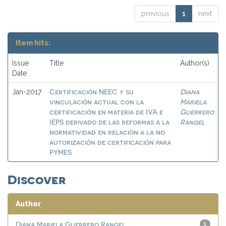
previous
1
next
Item hits:
Issue
Title
Author(s)
Date
Certificación NEEC y su
Diana
Jan-2017
vinculación actual con la
Mariela
certificación en materia de IVA e
Guerrero
IEPS derivado de las reformas a la
Rangel
normatividad en relación a la no
autorización de certificación para
PYMES
Discover
Author
Diana Mariela Guerrero Rangel
1