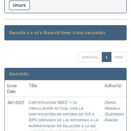
Results 1-1 of 1 (Search time: 0.001 seconds).
previous
1
next
Item hits:
Issue
Title
Author(s)
Date
Certificación NEEC y su
Diana
Jan-2017
vinculación actual con la
Mariela
certificación en materia de IVA e
Guerrero
IEPS derivado de las reformas a la
Rangel
normatividad en relación a la no