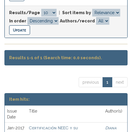
Results/Page
|
Sort items by
In order
Authors/record
Results 1-1 of 1 (Search time: 0.0 seconds).
previous
1
next
Item hits:
Issue
Title
Author(s)
Date
Certificación NEEC y su
Diana
Jan-2017