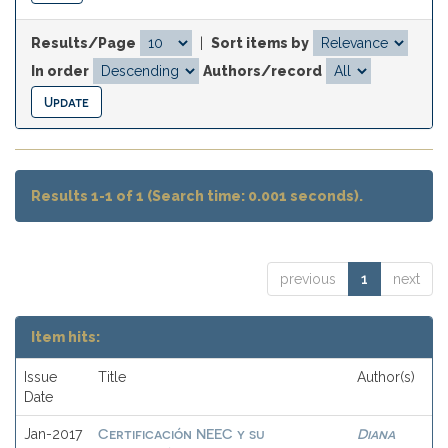
Results/Page
|
Sort items by
In order
Authors/record
Results 1-1 of 1 (Search time: 0.001 seconds).
previous
1
next
Item hits:
Issue
Title
Author(s)
Date
Certificación NEEC y su
Diana
Jan-2017