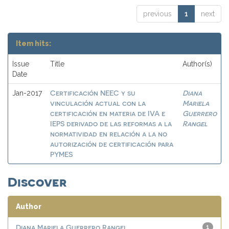
previous
1
next
Item hits:
Issue
Title
Author(s)
Date
Certificación NEEC y su
Diana
Jan-2017
vinculación actual con la
Mariela
certificación en materia de IVA e
Guerrero
IEPS derivado de las reformas a la
Rangel
normatividad en relación a la no
autorización de certificación para
PYMES
Discover
Author
Diana Mariela Guerrero Rangel
1