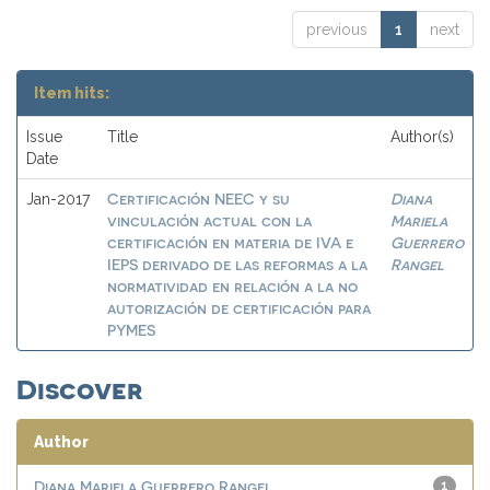
previous
1
next
Item hits:
Issue
Title
Author(s)
Date
Certificación NEEC y su
Diana
Jan-2017
vinculación actual con la
Mariela
certificación en materia de IVA e
Guerrero
IEPS derivado de las reformas a la
Rangel
normatividad en relación a la no
autorización de certificación para
PYMES
Discover
Author
Diana Mariela Guerrero Rangel
1