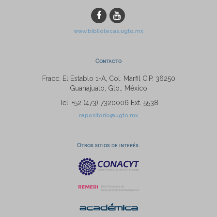
www.bibliotecas.ugto.mx
Contacto
Fracc. El Establo 1-A, Col. Marfil C.P. 36250
Guanajuato, Gto., México
Tel: +52 (473) 7320006 Ext. 5538
repositorio@ugto.mx
Otros sitios de interés: